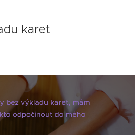
adu karet
lavy bez výkladu karet, mám
 takto odpočinout do mého