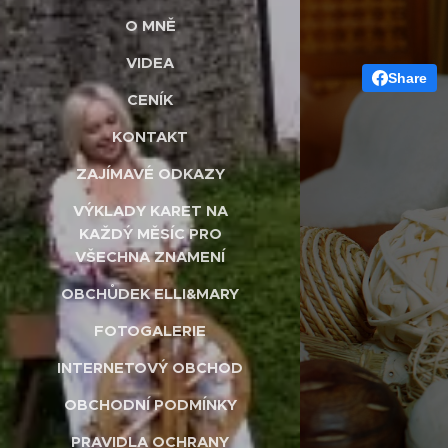
O MNĚ
VIDEA
Share
CENÍK
KONTAKT
ZAJÍMAVÉ ODKAZY
VÝKLADY KARET NA
KAŽDÝ MĚSÍC PRO
VŠECHNA ZNAMENÍ
OBCHŮDEK ELLI&MARY
FOTOGALERIE
INTERNETOVÝ OBCHOD
OBCHODNÍ PODMÍNKY
PRAVIDLA OCHRANY