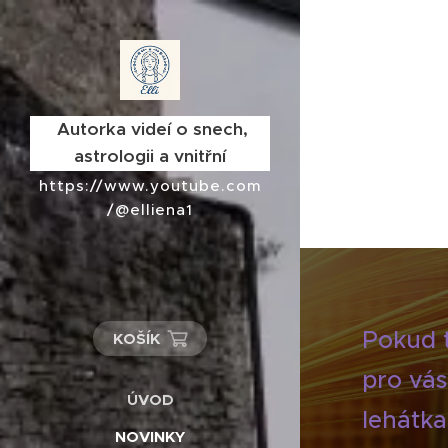
Autorka videí o snech,
astrologii a vnitřní
proměně
https://www.youtube.com
/@elliena1
Pokud t
KOŠÍK
pro vás
ÚVOD
lehátka
NOVINKY